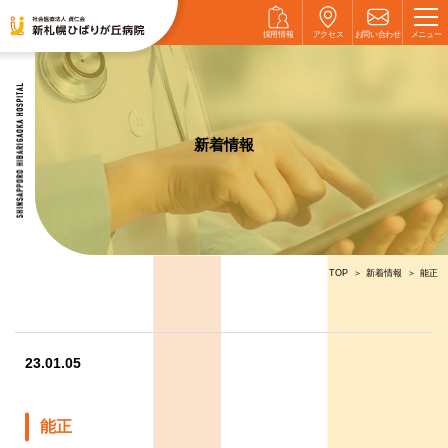
採用情報
アクセス
お問い
合わせ
メニュー
当院に
ついて
新着情報
外来案内
入院案内
部門紹介
TOP
新着情報
能正
健康診断
23.01.05
採用情報
能正
あおば内科
クリニック