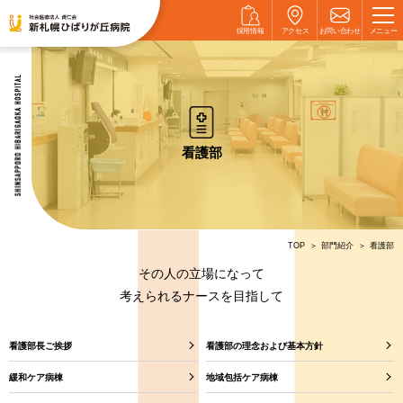
採用情報
アクセス
お問い
合わせ
メニュー
当院に
ついて
外来案内
看護部
入院案内
部門紹介
TOP
部門紹介
看護部
その人の立場になって
健康診断
考えられるナースを目指して
採用情報
看護部長ご挨拶
看護部の理念および基本方針
緩和ケア病棟
地域包括ケア病棟
あおば内科
クリニック