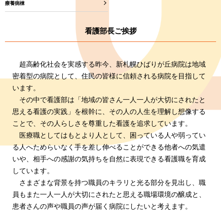
療養病棟
看多機新札幌
ひばりが丘
看護部長ご挨拶
超高齢化社会を実感する昨今、新札幌ひばりが丘病院は地域
密着型の病院として、住民の皆様に信頼される病院を目指して
います。
その中で看護部は「地域の皆さん一人一人が大切にされたと
思える看護の実践」を根幹に、その人の人生を理解し想像する
ことで、その人らしさを尊重した看護を追求しています。
医療職としてはもとより人として、困っている人や弱ってい
る人へためらいなく手を差し伸べることができる他者への気遣
いや、相手への感謝の気持ちを自然に表現できる看護職を育成
しています。
さまざまな背景を持つ職員のキラリと光る部分を見出し、職
員もまた一人一人が大切にされたと思える職場環境の醸成と、
患者さんの声や職員の声が届く病院にしたいと考えます。