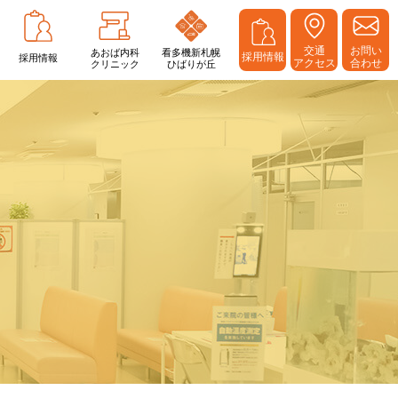
交通
お問い
あおば内科
看多機新札幌
採用情報
採用情報
アクセス
合わせ
クリニック
ひばりが丘
在宅診療
オプション検査
訪問診療
在宅支援について