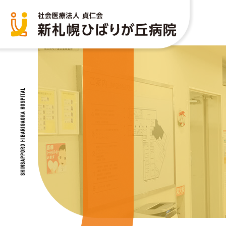
部門紹介
当院について
生活習慣病予防健診
あおば内科クリニック
病
人
院
他
医師紹介
検
看護部
栄
リハビリテーション科
薬
放射線科
地