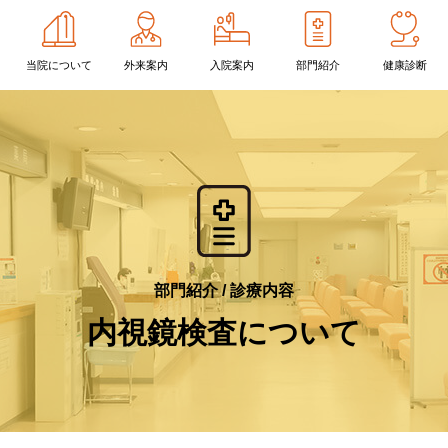
当院に
ついて
外来案内
入院案内
部門紹介
健康診断
診療内容
院の概要
間ドック・一般健診・その
長ご挨拶
特定健診・特定保健指導
健診
査科
内視鏡検査について
養科
摂食・嚥下障害について
剤部
整形外科について
域医療支援センター
緩和ケアについて
部門紹介 / 診療内容
内視鏡検査について
漢方専門外来について