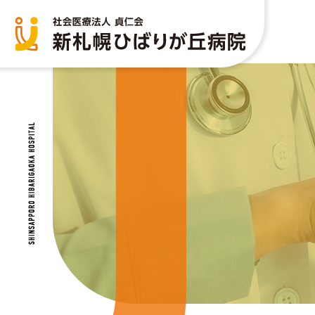
部門紹介
当院について
生活習慣病予防健診
あおば内科クリニック
病
人
院
他
医師紹介
検
看護部
栄
リハビリテーション科
薬
放射線科
地