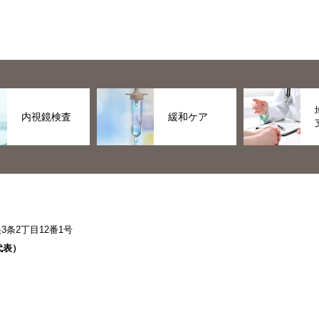
内視鏡検査
緩和ケア
条2丁目12番1号
代表）