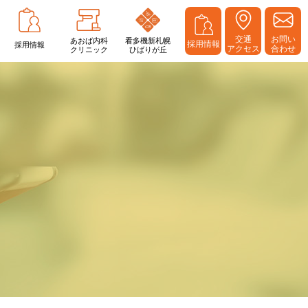
交通
お問い
あおば内科
看多機新札幌
採用情報
採用情報
アクセス
合わせ
クリニック
ひばりが丘
在宅診療
オプション検査
訪問診療
在宅支援について