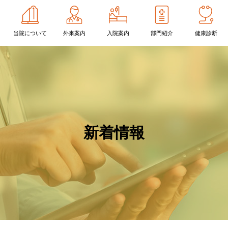
当院に
ついて
外来案内
入院案内
部門紹介
健康診断
診療内容
院の概要
間ドック・一般健診・その
長ご挨拶
特定健診・特定保健指導
健診
査科
内視鏡検査について
養科
摂食・嚥下障害について
剤部
整形外科について
新着情報
域医療支援センター
緩和ケアについて
漢方専門外来について