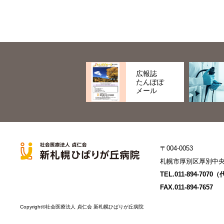
広報誌
たんぽぽ
メール
〒004-0053
札幌市厚別区厚別中央3
TEL.
011-894-7070
（
FAX.011-894-7657
Copyright©社会医療法人 貞仁会 新札幌ひばりが丘病院